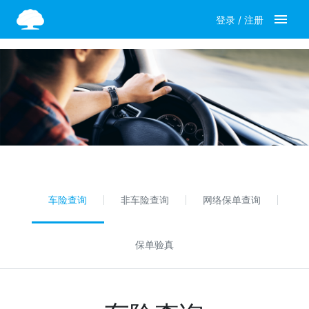
menu
登录
/
注册
车险查询
非车险查询
网络保单查询
保单验真